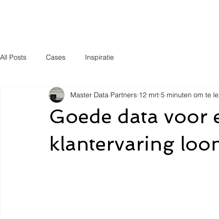
Home
MDM Diensten
CPQ Diensten
S
All Posts
Cases
Inspiratie
Master Data Partners
12 mrt
5 minuten om te l
Goede data voor 
klantervaring loont