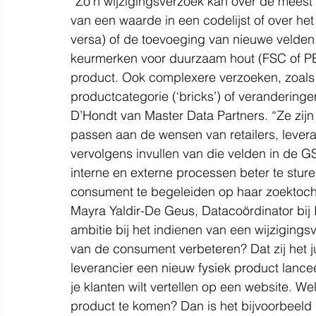
“Zo’n wijzigingsverzoek kan over de meest
van een waarde in een codelijst of over het
versa) of de toevoeging van nieuwe velden
keurmerken voor duurzaam hout (FSC of PE
product. Ook complexere verzoeken, zoals
productcategorie (‘bricks’) of veranderingen 
D’Hondt van Master Data Partners. “Ze zijn
passen aan de wensen van retailers, levera
vervolgens invullen van die velden in de G
interne en externe processen beter te sture
consument te begeleiden op haar zoektocht
Mayra Yaldir-De Geus, Datacoördinator bij I
ambitie bij het indienen van een wijzigings
van de consument verbeteren? Dat zij het ju
leverancier een nieuw fysiek product lancee
je klanten wilt vertellen op een website. We
product te komen? Dan is het bijvoorbeeld b