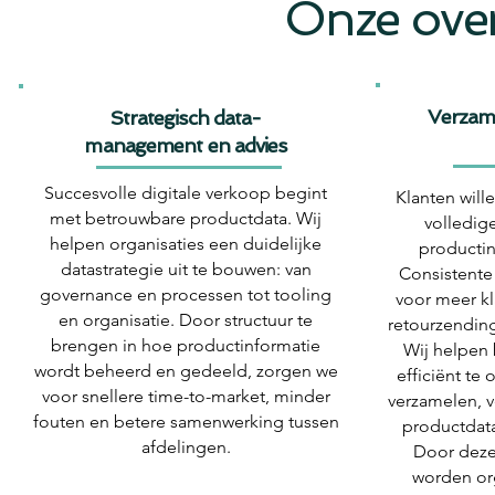
Onze over
van het bedrijf en de technische
helpt bedri
aspecten van de software
op een geord
Verzame
Strategisch data-
management en advies
Succesvolle digitale verkoop begint
​Klanten will
met betrouwbare productdata. Wij
volledig
helpen organisaties een duidelijke
productin
datastrategie uit te bouwen: van
Consistente
governance en processen tot tooling
voor meer k
en organisatie. Door structuur te
retourzendin
brengen in hoe productinformatie
Wij helpen 
wordt beheerd en gedeeld, zorgen we
efficiënt te
voor snellere time-to-market, minder
verzamelen, v
fouten en betere samenwerking tussen
productdata
afdelingen.
Door deze 
worden or