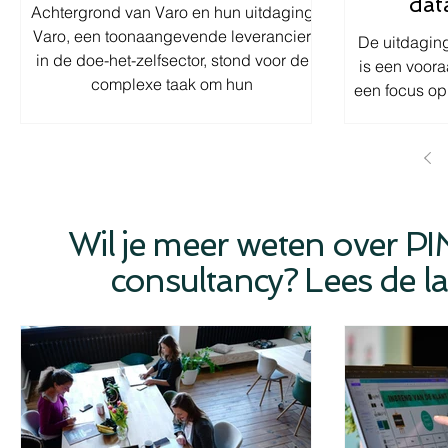
dat
Achtergrond van Varo en hun uitdaging
Varo, een toonaangevende leverancier
De uitdagin
in de doe-het-zelfsector, stond voor de
is een voora
complexe taak om hun
een focus op
productinformatie volledig te integreren
Ze staan be
in het GS1 DIY Datamodel. Dit model
operatio
stelt strikte eisen aan de kwaliteit en
klanttevrede
consistentie van gegevens en vereist
merkte T
een naadloze samenwerking tussen
organisatie
systemen zoals Contentserv (PIM),
volwassenheid
Wil je meer weten over 
Qmica (validatietool), en GS1 My
tot vertrag
consultancy? Lees de la
Product Manager. Het proces omvatte
manier waaro
uitdagingen op het gebied van
werd verw
datamapping, validatie,
volgende sta