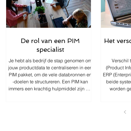
De rol van een PIM
Het vers
specialist
Je hebt als bedrijf de stap genomen om
Verschil
jouw productdata te centraliseren in een
(Product Inf
PIM pakket, om de vele databronnen en
ERP (Enterpris
-doelen te structureren. Een PIM kan
beide syste
immers een krachtig hulpmiddel zijn om
worden ge
deze uitdaging aan te pakken. Om het
verschillen
volledige potentieel van zo’n complexte
functionalit
tool te benutten, is het van vitaal belang
belangrijkst
om mensen met de nodige kennis en
PIM ERP Doel
achtergrond in te schakelen. Een PIM
om alle
specialist kan de business-behoeften
centraliseren