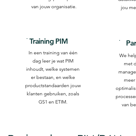
van jouw organisatie.
jou me
Training PIM
Par
In een training van één
We help
dag leer je wat PIM
met d
inhoudt, welke systemen
managem
er bestaan, en welke
meer 
productstandaarden jouw
optimali
klanten gebruiken, zoals
processen
GS1 en ETIM.
van be