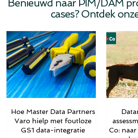
Benieuwd naar PIM/DAM pro
cases? Ontdek onze 
Hoe Master Data Partners
Datam
Varo hielp met foutloze
assess
GS1 data-integratie
Co: naar