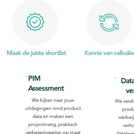
Maak de juiste shortlist
Kennis van valkuile
PIM
Data
Assessment
ve
We kijken naar jouw
We verdi
uitdagingen rond product
produ
data en maken een
werkwij
projectmatig, praktisch
verh
verbeteringsplan op maat
datakwal